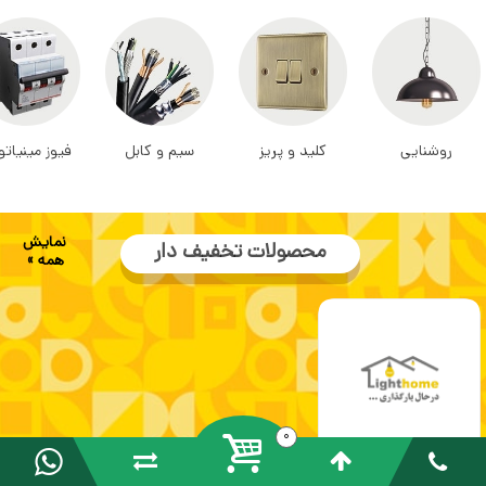
روشنایی
کلید و پریز
سیم و کابل
فیوز مینیاتو
نمایش
محصولات تخفیف دار
همه »
0
کلید و پریز آسیا مدل یاقوت