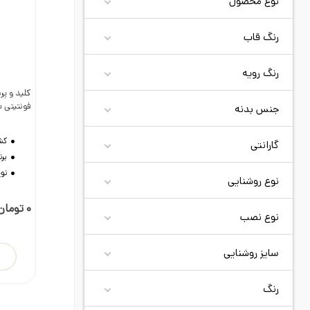
نوع محصول
رنگ قاب
رنگ رویه
کلید و پر
د
فونتیتی 
جنس بدنه
کش
گارانتی
برن
نوع
نوع روشنایی
0 تومان
نوع نصب
سایز روشنایی
رنگ