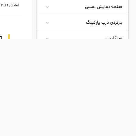
نمایش 1 تا 2 از 2 مورد
صفحه نمایش لمسی
بازکردن درب پارکینگ
آ
سازگاری با
شرکت ن
نوع صفحه نمایش
و با ک
و هوش
قابلیت ضد آب
توانس
لایت 
خواهی
محصولات جدید
موردی یافت نشد