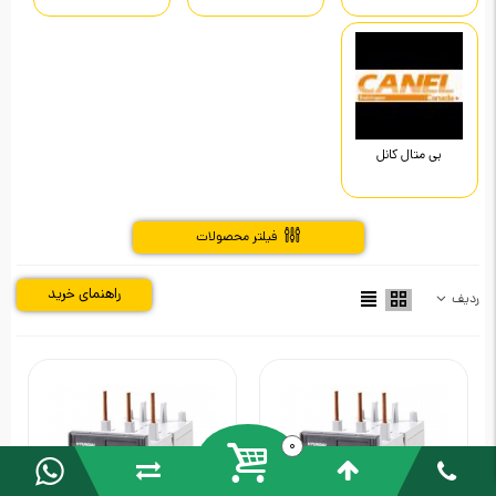
بی متال کانل
فیلتر محصولات
راهنمای خرید
ردیف
0