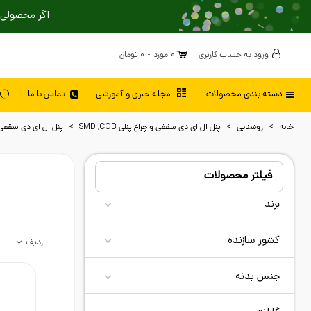
اگر محصولی 
ورود به حساب کاربری
0
مورد
-
0 تومان
دسته بندی محصولات
مجله خبری و آموزشی
تماس با ما
خانه
>
روشنایی
>
پنل ال ای دی سقفی و چراغ پنلی SMD ,COB
>
پنل ال ای دی سقفی اف
فیلتر محصولات
برند
کشور سازنده
ردیف
جنس بدنه