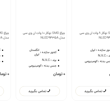
چراغ SMD توکار 8 وات ان وی سی
چراغ SMD توکار 10 وات ان وی سی
وست داشتن
دوست داشتن
مدل NLED9435A
مدل NLED944A
ور سازنده :
ایران
کشور سازنده :
انگلستان
-
ایران
ک
د :
N.V.C
برند :
N.V.C
ب
س بدنه :
آلومینیومی
جنس بدنه :
آلومینیومی
ج
0 تومان
0 تومان
تماس بگیرید
تماس بگیرید