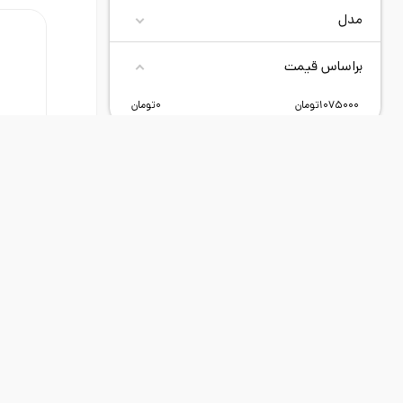
مدل
براساس قیمت
1075000
تومان
0
تومان
محصولات جدید
د
ED9835
موردی یافت نشد
کش
برن
جن
0 تومان