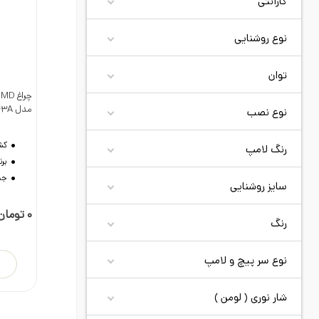
گارانتی
نوع روشنایی
توان
نوع نصب
د
مدل NLED943A
رنگ لامپ
کش
برن
سایز روشنایی
جن
رنگ
0 تومان
نوع سر پیچ و لامپ
شار نوری ( لومن )