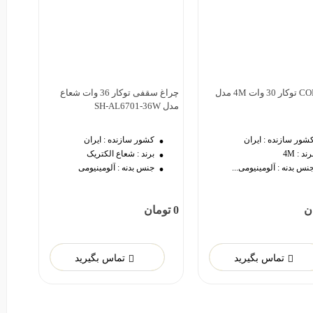
چراغ COB توکار 30 وات 4M مدل
چراغ سقفی توکار 36 وات شعاع
دوست داشتن
دوست داشتن
مدل SH-AL6701-36W
شور سازنده :
ایران
کشور سازنده :
ایران
رند :
4M
برند :
شعاع الکتریک
نس بدنه :
آلومینیومی...
جنس بدنه :
آلومینیومی
0 تومان
تماس بگیرید
تماس بگیرید