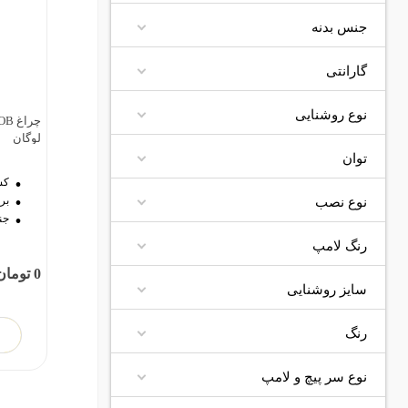
جنس بدنه
گارانتی
نوع روشنایی
د
لوگان
توان
کش
برن
نوع نصب
جن
رنگ لامپ
0 تومان
سایز روشنایی
رنگ
نوع سر پیچ و لامپ