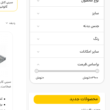
نوع محصول
سینی کابل ف
گالوانیز
سایز
ردیف
جنس بدنه
رنگ
سایر امکانات
براساس قیمت
102900
تومان
0
تومان
د
ضخامت و
محصولات جدید
کش
برن