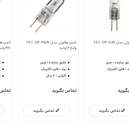
دل FEC-G4-20W
لامپ هالوژن مدل FEC-G4-35W
وست داشتن
دوست داشتن
ولتاژ 12ولت
220 ولت
ور سازنده :
چین
کشور سازنده :
چین
ک
د :
فاین الکتریک
برند :
فاین الکتریک
ب
گارانتی :
2 سال
گ
گیرید
تماس بگیرید
تماس 
تماس بگیرید
تماس بگیرید