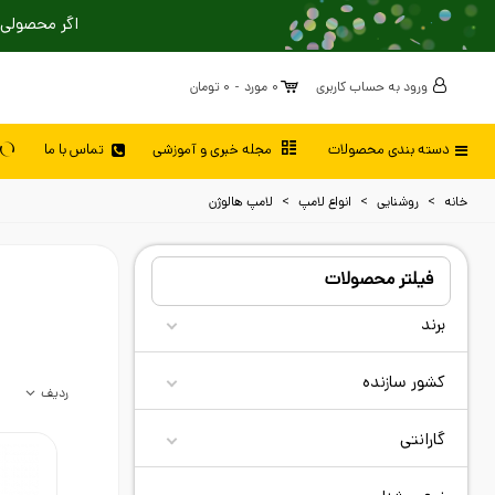
اگر محصولی 
ورود به حساب کاربری
0
مورد
-
0 تومان
دسته بندی محصولات
مجله خبری و آموزشی
تماس با ما
خانه
>
روشنایی
>
انواع لامپ
>
لامپ هالوژن
فیلتر محصولات
برند
کشور سازنده
ردیف
گارانتی