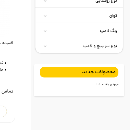
نوع روشنایی
توان
رنگ لامپ
لامپ هالوژن م
نوع سر پیچ و لامپ
د
کش
برن
محصولات جدید
موردی یافت نشد
تماس ب