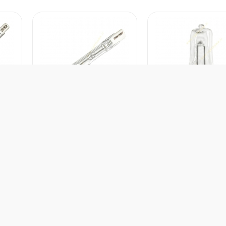
لامپ هالوژن مدل FEC-G9-60W ولتاژ
لامپ هالوژن مدادی مدل FEC-78-
وست داشتن
دوست داشتن
500W
150W
ور سازنده :
چین
کشور سازنده :
چین
ک
د :
فاین الکتریک
برند :
فاین الکتریک
ب
انتی :
2 سال
گارانتی :
2 سال
گ
گیرید
تماس بگیرید
تماس 