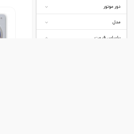
دور موتور
مدل
براساس قیمت
30000000
تومان
0
تومان
د
سانت 2400 دور
محصولات جدید
کش
موردی یافت نشد
برن
نو
0 تومان