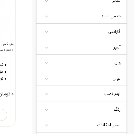
سایز
جنس بدنه
گارانتی
آمپر
د
دمنده مدل آ
وزن
کش
برن
توان
نو
نوع نصب
0 تومان
رنگ
سایر امکانات