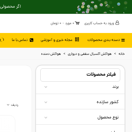
اگر محصولی 
ورود به حساب کاربری
0
مورد
-
0 تومان
دسته بندی محصولات
مجله خبری و آموزشی
تماس با ما
خانه
>
هواکش آکسیال سقفی و دیواری
>
هواکش دمنده
فیلتر محصولات
برند
کشور سازنده
ردیف
نوع محصول