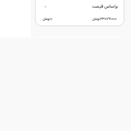
براساس قیمت
230791000
تومان
0
تومان
محصولات جدید
موردی یافت نشد