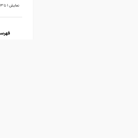
نمایش 1 تا 3 از 3 مورد
فهرس
م