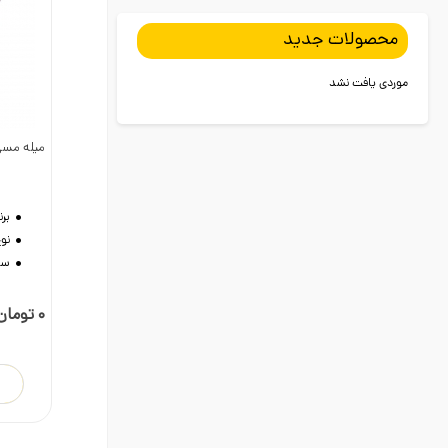
محصولات جدید
موردی یافت نشد
میله مسی ارت 1.5 
د
برن
نو
سای
تماس ب