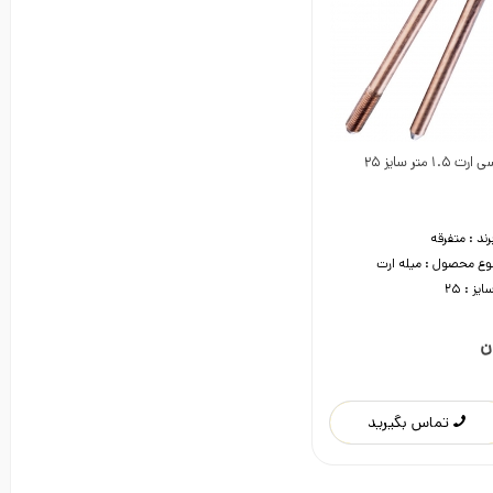
1. متر سایز 25
دوست داشتن
رند :
متفرقه
وع محصول :
میله ارت
ایز :
25
بگیرید
تماس بگیرید