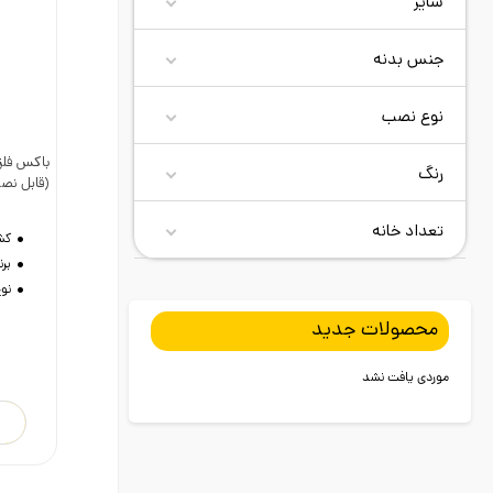
سایز
جنس بدنه
نوع نصب
رنگ
د
(قابل نص
تعداد خانه
کش
برن
نو
محصولات جدید
موردی یافت نشد