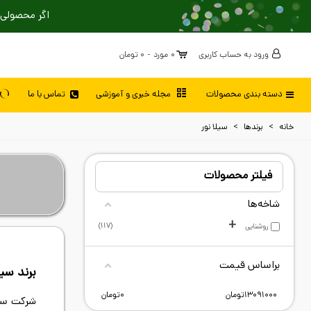
اگر محصولی 
ورود به حساب کاربری
0
مورد
-
0 تومان
دسته بندی محصولات
مجله خبری و آموزشی
تماس با ما
خانه
>
برندها
>
سیلا نور
فیلتر محصولات
شاخه‌ها
+
117
روشنایی
براساس قیمت
برند سیل
شرکت سیل
13091000
تومان
0
تومان