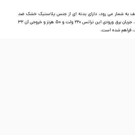
لف به شمار می رود، دارای بدنه ای از جنس پلاستیک خشک ضد
الکتریسیته ساکن تشکیل شده، به رنگ دودی است و مستطیل شکل می باشد که برای جلوگیری از نشستن گرد و غبار، از بهترین انواع می باشد. جریان برق ورودی این ترانس 220 ولت و 50 هرتز و خروجی آن 32