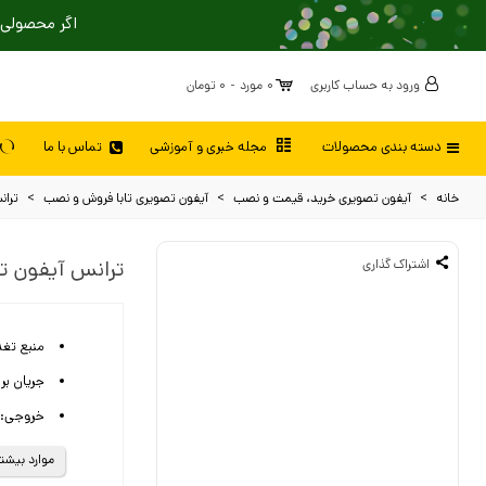
اگر محصولی 
ورود به حساب کاربری
0
مورد
-
0 تومان
دسته بندی محصولات
مجله خبری و آموزشی
تماس با ما
خانه
>
آیفون تصویری خرید، قیمت و نصب
>
آیفون تصویری تابا فروش و نصب
>
ترانس
اشتراک گذاری
ترانس آیفون تصویر
منبع تغذیه
جریان برق ورودی
خروجی: 32 ولت DC و 1.2 آمپ
ولتاژ خروجی 12
موارد بیشتر