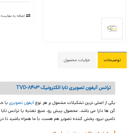
توان مصرفی 
بدنه از جنس ABS ضد الکتریسیته س
اضافه به مقایسه
گارانتی 3 ساله تابا الکترونیک
توضیحات
جزئیات محصول
ترانس آیفون تصویری تابا الکترونیک TVD-8403
یکی از اصلی ترین تشکیلات مشمول بر هر نوع
آیفون تصویری
یا حت
تامین نیرو، پخش کننده تصویر هم هست. با ما همراه باشید تا در متن مقابل با ترانس آیفون تصویر