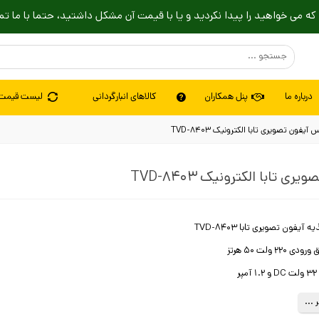
که می خواهید را پیدا نکردید و یا با قیمت آن مشکل داشتید، حتما با ما تم
درباره ما
پنل همکاران
کالاهای انبارگردانی
لیست قیمت
 آیفون تصویری تابا الکترونیک TVD-8403
ی تابا الکترونیک TVD-8403
 آیفون تصویری تابا TVD-8403
 220 ولت 50 هرتز
ر
 ولت AC
 ...