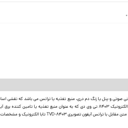
10 وات
اکن و ضد گرد و غبار
0
ی صوتی و پنل یا زنگ دم دری، منبع تغذیه یا ترانس می باشد که نقشی اساس
کن ها دارا می باشد. محصول پیش رو، منبع تغذیه یا ترانس تابا الکترونیک 8403 تی وی دی که به
ی TVD-8403 تابا الکترونیک و مشخصات آن آشنا بشویم.