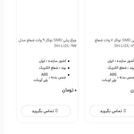
چراغ پنلی SMD توکار 7 وات شعاع
چراغ پنلی SMD توکار 9 وات شعاع مدل
دوست داشتن
دوست داشتن
SH-L1DL-9W
شور سازنده :
ایران
کشور سازنده :
ایران
رند :
شعاع الکتریک
برند :
شعاع الکتریک
نس بدنه :
ABS
-
پلی کربنات
جنس بدنه :
ABS
-
پلی کربنات
0 تومان
تماس بگیرید
تماس بگیرید