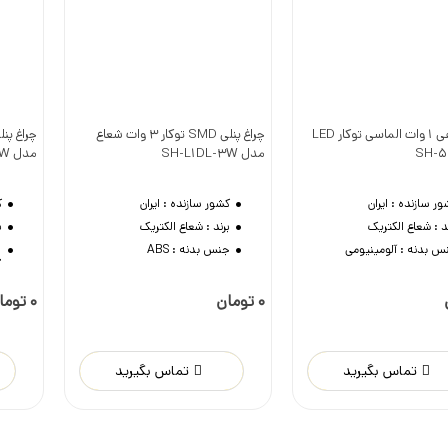
چراغ سقفی 1 وات الماسی توکار LED
چراغ پنلی SMD توکار 3 وات شعاع
وست داشتن
دوست داشتن
مدل SH-L1DL-3W
مدل SH-L1DL-7W
ور سازنده :
ایران
کشور سازنده :
ایران
ک
د :
شعاع الکتریک
برند :
شعاع الکتریک
ب
س بدنه :
آلومینیومی
جنس بدنه :
ABS
ج
0 تومان
0 تومان
تماس بگیرید
تماس بگیرید