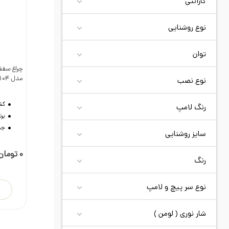
گارانتی
نوع روشنایی
توان
نوع نصب
د
مدل SH-5104
رنگ لامپ
کش
برن
سایز روشنایی
جن
رنگ
0 تومان
نوع سر پیچ و لامپ
شار نوری ( لومن )