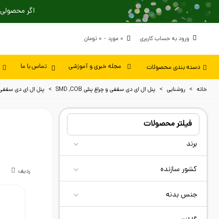
اگر محصولی 
ورود به حساب کاربری
0
مورد
-
0 تومان
دسته بندی محصولات
مجله خبری و آموزشی
تماس با ما
خانه
>
روشنایی
>
پنل ال ای دی سقفی و چراغ پنلی SMD ,COB
>
پنل ال ای دی سقفی
فیلتر محصولات
برند
کشور سازنده
ردیف
جنس بدنه