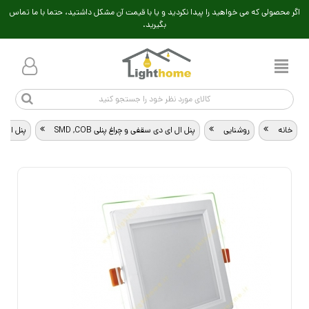
اگر محصولی که می خواهید را پیدا نکردید و یا با قیمت آن مشکل داشتید، حتما با ما تماس
بگیرید.
خانه
>
روشنایی
>
پنل ال ای دی سقفی و چراغ پنلی SMD ,COB
>
پنل ال 