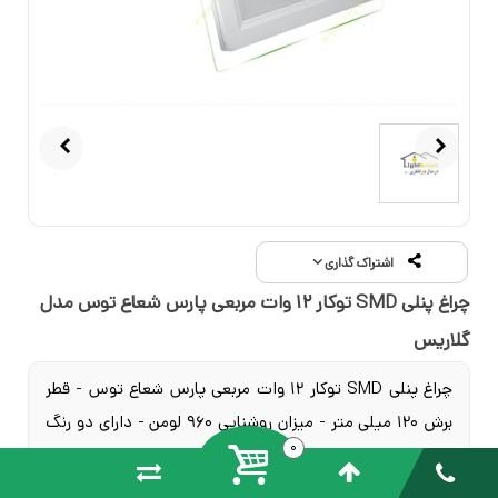
اشتراک گذاری
چراغ پنلی SMD توکار 12 وات مربعی پارس شعاع توس مدل
گلاریس
چراغ پنلی SMD توکار 12 وات مربعی پارس شعاع توس - قطر
برش 120 میلی متر - میزان روشنایی 960 لومن - دارای دو رنگ
0
نور آفتابی و مهتابی - ابعاد بیرونی 160x160 میلی متر