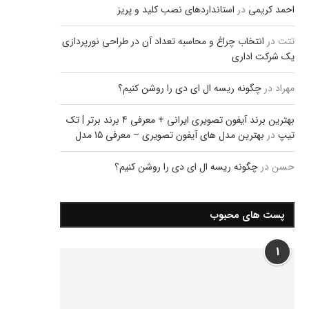
احمد کریمی
در
استانداردهای نصب کلید و پریز
تتت
در
انتخاب چراغ و محاسبه تعداد آن در طراحی نورپردازی
یک شرکت اداری
مهراد
در
چگونه ریسه ال ای دی را روشن کنیم؟
بهترین برند آیفون تصویری ایرانی + معرفی 4 برند برتر | تک
تیپ
در
بهترین مدل های آیفون تصویری – معرفی 15 مدل
حسن
در
چگونه ریسه ال ای دی را روشن کنیم؟
پست های محبوب
1