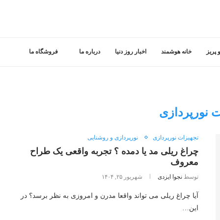
 پریز
خانه هوشمند
اخبار روز دنیا
درباره ما
فروشگاه ما
ت نورپردازی
تجهیزات نورپردازی
نورپردازی و روشنایی
چراغ ریلی مد یا دمده ؟ تجربه واقعی یک طراح
معروف
توسط
نجوا ایزدی
شهریور ۲۵, ۱۴۰۴
آیا چراغ ریلی می‌ تواند واقعا مدرن و امروزی به نظر برسد؟ در
این…