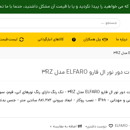
که می خواهید را پیدا نکردید و یا با قیمت آن مشکل داشتید، حتما با ما تم
درباره ما
پنل همکاران
کالاهای انبارگردانی
لیست قیمت
چراغ روکار 3 وات دور نور ال فارو ELFARO مدل 3RZ - تک رنگ دارای رنگ نورهای آبی
فیروزه ای، آفتابی و مهتابی - IP68 - نصب روکار - ابعاد بیرونی .2x2
ELF
دوست داشتن
0
اضافه به مقایسه
0