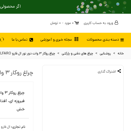
اگر محصولی 
ورود به حساب کاربری
0
مورد
-
0 تومان
دسته بندی محصولات
مجله خبری و آموزشی
تماس با ما
خانه
>
روشنایی
>
چراغ های دفنی و پارکتی
>
چراغ روکار 3 وات دور نور ال فارو ELFARO مدل 3RZ
چراغ روکار 3 وات دور نور ال فارو ELFARO مدل 3RZ
اشتراک گذاری
خش
نام تجاری:
ال فارو - ARO