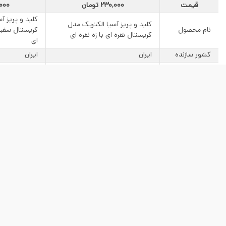
تصویر
قیمت
230,000 تومان
15,000
کلید و پریز آ
کلید و پریز آسیا الکتریک مدل
نام محصول
کریستال سفید 
کریستال نقره ای با زه نقره ای
ای
کشور سازنده
ایران
ایران
برند
آسیا الکتریک
آسیا الکتریک
نوع کلید و پریز
مکانیکی ساده
مکانیکی ساده
نوع محصول
کلید و پریز
کلید و پریز
جنس بدنه
کریستال
کریستال
رنگ رویه
روکار
روکار
نوع نصب