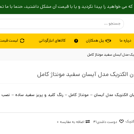
که می خواهید را پیدا نکردید و یا با قیمت آن مشکل داشتید، حتما با ما تم
درباره ما
پنل همکاران
کالاهای انبارگردانی
لیست قیمت
تریک مدل آیسان سفید مونتاژ کامل
ان الکتریک مدل آیسان سفید مونتاژ کامل
ان الکتریک مدل آیسان – مونتاژ کامل – رنگ کلید و پریز سفید ساده – نصب ت
کتریک
دوست داشتن
41
اضافه به مقایسه
0