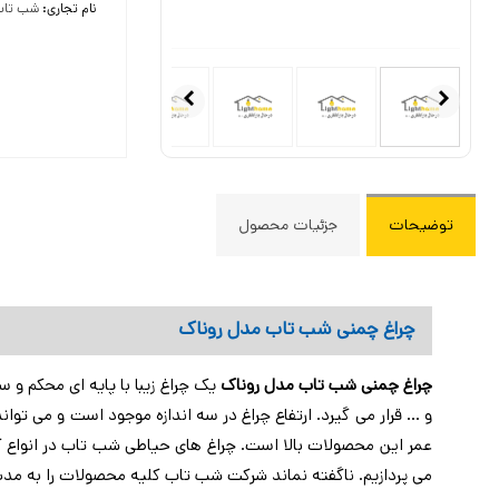
حباب: ش
نام تجاری:
شب تا
رنگ حبا
پیچ است
منبع لامپ:
نوع لامپ: لامپ ا
ولتاژ ورودی: 220 ولت
درجه حفاظت
توضیحات
جزئیات محصول
چراغ چمنی شب تاب مدل روناک
چراغ چمنی شب تاب مدل روناک
یک چراغ زیبا با پایه ای محکم و 
و ... قرار می گیرد. ارتفاع چراغ در سه اندازه موجود است و می ت
عمر این محصولات بالا است. چراغ های حیاطی شب تاب در انواع ک
می پردازیم. ناگفته نماند شرکت شب تاب کلیه محصولات را به مدت زمان 5 سال گارانتی کرده است تا یک خرید مطمئن داشته باشید و بتوانید با اطمینان خاطر در مدت زمان طولانی از چر