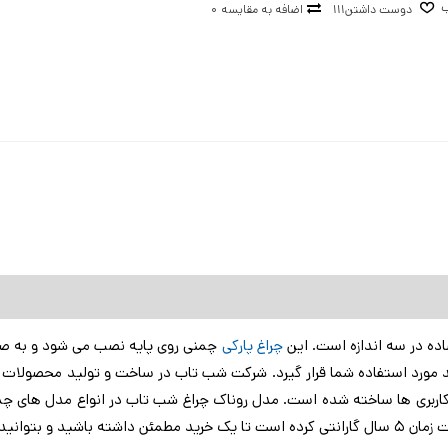
يشه
ب
دوست داشتن
111
اضافه به مقایسه
0
ب: شفاف / مات
یل
 E27
ل ای دی حداکثر 15 وات / لامپ فیلامنت حداکثر 8 وات
 / 50 هرتز
: 44 ip
ساده در سه اندازه است. این
چراغ پارکی
چمنی روی پایه نصب می شود و به صورت 
واند مورد استفاده شما قرار گیرد. شرکت شب تاب در ساخت و تولید محصولات 
اربری ها ساخته شده است. مدل روناک چراغ شب تاب در انواع مدل های چمن
اغ استفاده نمایید.