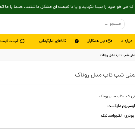
که می خواهید را پیدا نکردید و یا با قیمت آن مشکل داشتید، حتما با ما تم
درباره ما
پنل همکاران
کالاهای انبارگردانی
لیست قیمت
منی شب تاب مدل روناک
منی شب تاب مدل روناک
نی شب تاب مدل روناک
ومینیوم دایکست
پودری: الكترواستاتیک
ه: مشکی، سفید