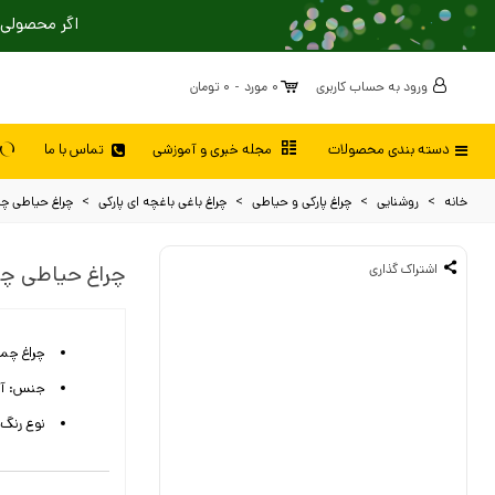
اگر محصولی 
ورود به حساب کاربری
0
مورد
-
0 تومان
دسته بندی محصولات
مجله خبری و آموزشی
تماس با ما
خانه
>
روشنایی
>
چراغ پارکی و حیاطی
>
چراغ باغی باغچه ای پارکی
>
چراغ حیاطی چ
اشتراک گذاری
چراغ حیاطی چ
چراغ چم
جنس: آل
نوع رنگ 
رنگ بدن