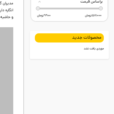
براساس قیمت
مدیران گر
انگاره دا
581000
تومان
9900
تومان
و حاشیه 
محصولات جدید
موردی یافت نشد