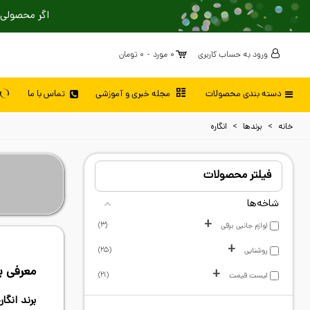
اگر محصولی 
ورود به حساب کاربری
0
مورد
-
0 تومان
دسته بندی محصولات
مجله خبری و آموزشی
تماس با ما
خانه
>
برندها
>
انگاره
فیلتر محصولات
شاخه‌ها
+
3
لوازم جانبی برقی
+
25
روشنایی
معرفی بر
+
21
لیست قیمت
برند انگار