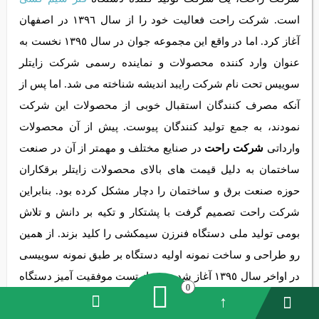
است. شرکت راحت فعالیت خود را از سال ١٣٩٦ در اصفهان
آغاز كرد. اما در واقع اين مجموعه جوان در سال ١٣٩٥ نخست به
عنوان وارد كننده محصولات و نماينده رسمی شركت زايتلر
سوييس تحت نام شركت رايبد انديشه شناخته می شد. اما پس از
آنکه مصرف کنندگان استقبال خوبی از محصولات اين شركت
نمودند، به جمع تولید کنندگان پیوست. پیش از آن محصولات
وارداتی
شرکت راحت
در صنايع مختلف و مهمتر از آن در صنعت
ساختمان به دليل قیمت های بالای محصولات زايتلر برقکاران
حوزه صنعت برق و ساختمان را دچار مشکل کرده بود. بنابراین
شرکت راحت تصمیم گرفت با پشتكار و تكيه بر دانش و تلاش
بومی توليد ملی دستگاه فنرزن سیمکشی را كليد بزند. از همین
رو طراحی و ساخت نمونه اوليه دستگاه بر طبق نمونه سوييسی
در اواخر سال ١٣٩٥ آغاز شد و بعد از تست موفقيت آميز دستگاه
0
آخرين مدل طراحی شده در خرداد ١٣٩٦ به بازار داخلی عرضه
گشت.